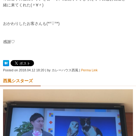
緒に来てくれた(〃∀〃)
おかわりしたお客さんも(*^▽^*)
感謝♡
Posted on
2018.04.12 18:20
|
by
カレーハウス西風
|
Perma Link
西風シスターズ