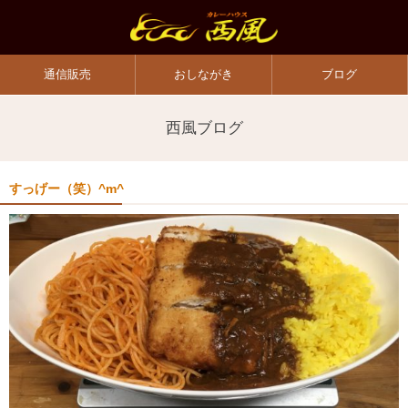
通信販売
おしながき
ブログ
西風ブログ
すっげー（笑）^m^