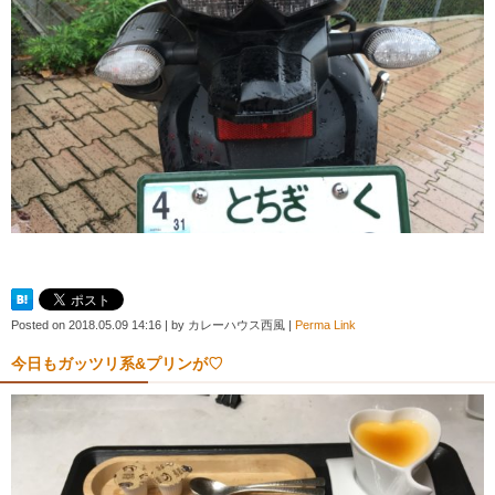
Posted on
2018.05.09 14:16
|
by
カレーハウス西風
|
Perma Link
今日もガッツリ系&プリンが♡