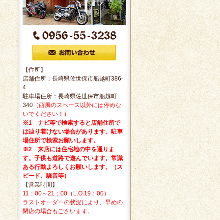
【住所】
店舗住所：長崎県佐世保市船越町386-
4
駐車場住所：長崎県佐世保市船越町
340
（西風のスペース以外には停めな
いでください！）
※1 ナビ等で検索すると店舗住所で
は辿り着けない場合があります。駐車
場住所で検索お願いします。
※2 来店には住宅地の中を通りま
す。子供も道路で遊んでいます。常識
ある行動よろしくお願いします。（ス
ピード、騒音等）
【営業時間】
11：00～21：00（L.O.19：00）
ラストオーダーの状況により、早めの
閉店の場合もございます。