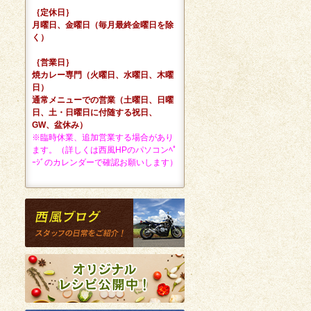
｛定休日｝
月曜日、金曜日（毎月最終金曜日を除
く）
｛営業日｝
焼カレー専門（火曜日、水曜日、木曜
日）
通常メニューでの営業（土曜日、日曜
日、土・日曜日に付随する祝日、
GW、盆休み）
※臨時休業、追加営業する場合があり
ます。（詳しくは西風HPのパソコンﾍﾟ
ｰｼﾞのカレンダーで確認お願いします）