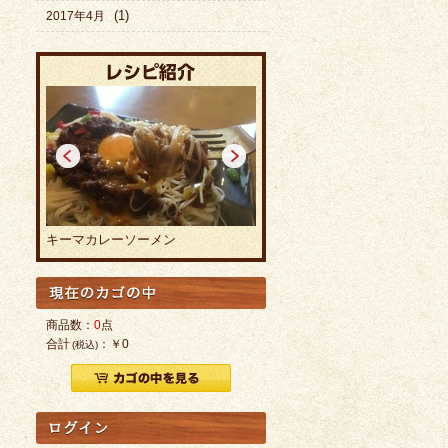
(1)
2017年4月
<
>
焼カレーラーメン
カレーラーメン
商品数：
0
点
合計
：
￥0
(税込)