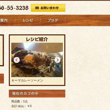
<
>
キーマカレーソーメン
焼カレーラーメン
商品数：
0
点
合計
：
￥0
(税込)