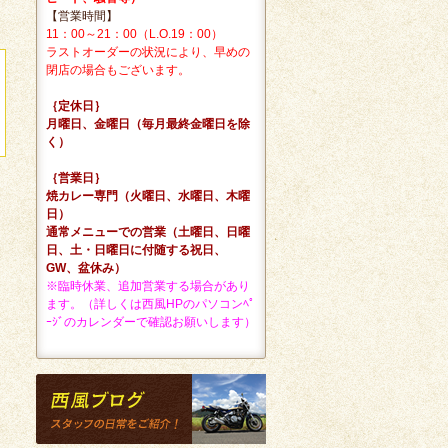
【営業時間】
11：00～21：00（L.O.19：00）
ラストオーダーの状況により、早めの
閉店の場合もございます。
｛定休日｝
月曜日、金曜日（毎月最終金曜日を除
く）
｛営業日｝
焼カレー専門（火曜日、水曜日、木曜
日）
通常メニューでの営業（土曜日、日曜
日、土・日曜日に付随する祝日、
GW、盆休み）
※臨時休業、追加営業する場合があり
ます。（詳しくは西風HPのパソコンﾍﾟ
ｰｼﾞのカレンダーで確認お願いします）