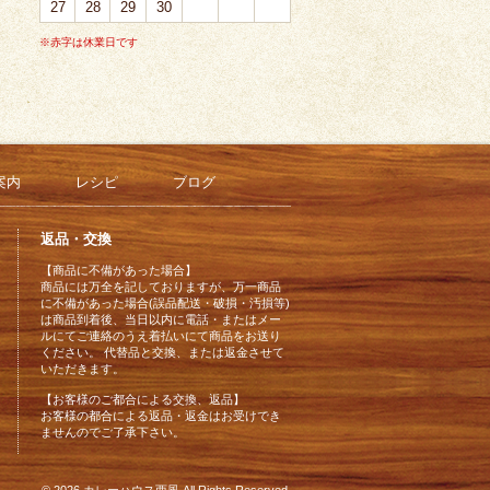
27
28
29
30
※赤字は休業日です
案内
レシピ
ブログ
返品・交換
【商品に不備があった場合】
商品には万全を記しておりますが、万一商品
に不備があった場合(誤品配送・破損・汚損等)
は商品到着後、当日以内に電話・またはメー
ルにてご連絡のうえ着払いにて商品をお送り
ください。 代替品と交換、または返金させて
いただきます。
【お客様のご都合による交換、返品】
お客様の都合による返品・返金はお受けでき
ませんのでご了承下さい。