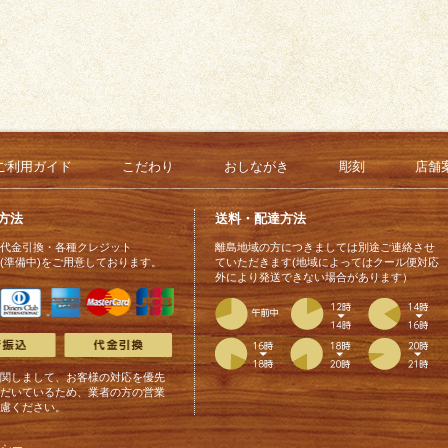
ご利用ガイド
こだわり
おしながき
彫刻
店舗
方法
送料・配達方法
代金引換・各種クレジット
離島地域の方につきましては別途ご連絡させ
(準備中)をご用意しております。
ていただきます(地域によってはクール便対応
外により発送できない場合があります）
関しまして、お客様の対応を優先
だいているため、業者の方の営業
慮ください。