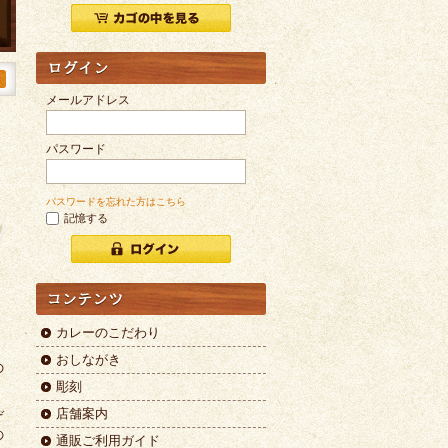
メールアドレス
パスワード
パスワードを忘れた方はこちら
記憶する
カレーのこだわり
おしながき
の
彫刻
店舗案内
ぞ
の
通販ご利用ガイド