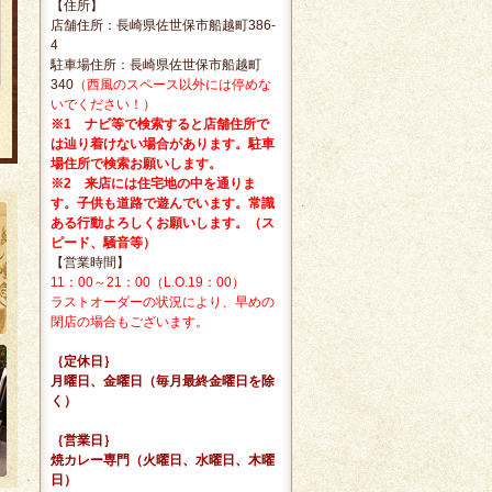
【住所】
店舗住所：長崎県佐世保市船越町386-
4
駐車場住所：長崎県佐世保市船越町
340
（西風のスペース以外には停めな
いでください！）
※1 ナビ等で検索すると店舗住所で
は辿り着けない場合があります。駐車
場住所で検索お願いします。
※2 来店には住宅地の中を通りま
す。子供も道路で遊んでいます。常識
ある行動よろしくお願いします。（ス
ピード、騒音等）
【営業時間】
11：00～21：00（L.O.19：00）
ラストオーダーの状況により、早めの
閉店の場合もございます。
｛定休日｝
月曜日、金曜日（毎月最終金曜日を除
く）
｛営業日｝
焼カレー専門（火曜日、水曜日、木曜
日）