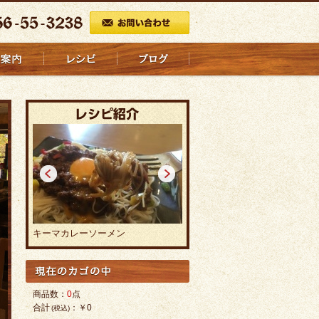
<
>
焼カレーラーメン
カレーラーメン
商品数：
0
点
合計
：
￥0
(税込)