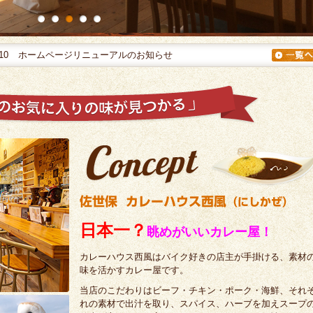
1
2
3
4
5
 移転しました！
日本一？
眺めがいいカレー屋！
カレーハウス西風はバイク好きの店主が手掛ける、素材
味を活かすカレー屋です。
当店のこだわりはビーフ・チキン・ポーク・海鮮、それ
れの素材で出汁を取り、スパイス、ハーブを加えスープ