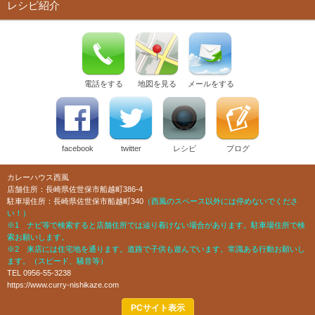
レシピ紹介
電話をする
地図を見る
メールをする
facebook
twitter
レシピ
ブログ
カレーハウス西風
店舗住所：長崎県佐世保市船越町386-4
駐車場住所：長崎県佐世保市船越町340
（西風のスペース以外には停めないでくださ
い！）
※1 ナビ等で検索すると店舗住所では辿り着けない場合があります。駐車場住所で検
索お願いします。
※2 来店には住宅地を通ります。道路で子供も遊んでいます。常識ある行動お願いし
ます。（スピード、騒音等）
TEL 0956-55-3238
https://www.curry-nishikaze.com
PCサイト表示