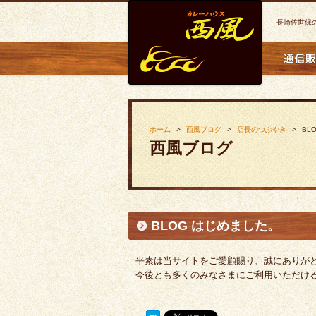
長崎佐世保
ホーム
西風ブログ
店長のつぶやき
BL
西風ブログ
BLOG はじめました。
平素は当サイトをご愛顧賜り、誠にありが
今後とも多くのみなさまにご利用いただけ