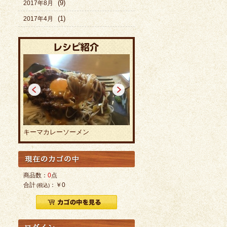
(9)
2017年8月
(1)
2017年4月
<
>
焼カレーラーメン
カレーラーメン
商品数：
0
点
合計
：
￥0
(税込)