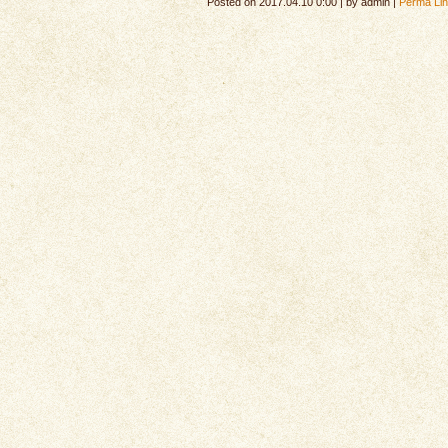
Posted on
2017.04.10 0:00
|
by
admin
|
Perma Li