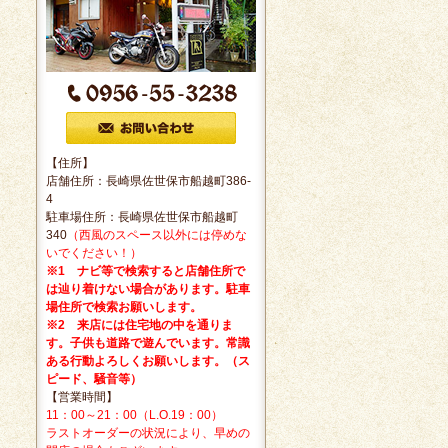
【住所】
店舗住所：長崎県佐世保市船越町386-
4
駐車場住所：長崎県佐世保市船越町
340
（西風のスペース以外には停めな
いでください！）
※1 ナビ等で検索すると店舗住所で
は辿り着けない場合があります。駐車
場住所で検索お願いします。
※2 来店には住宅地の中を通りま
す。子供も道路で遊んでいます。常識
ある行動よろしくお願いします。（ス
ピード、騒音等）
【営業時間】
11：00～21：00（L.O.19：00）
ラストオーダーの状況により、早めの