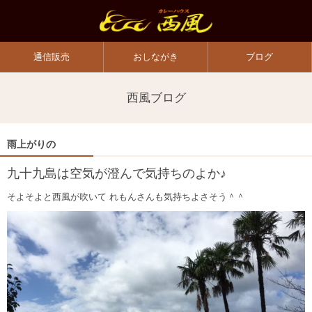
通信販売
おしながき
ブログ
西風ブログ
雨上がりの
九十九島は空気が澄んで気持ちのよか♪
そよそよと西風が吹いて れもんさんも気持ちよさそう＾＾