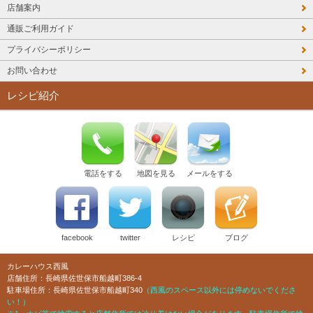
店舗案内
通販ご利用ガイド
プライバシーポリシー
お問い合わせ
レシピ紹介
電話をする
地図を見る
メールをする
facebook
twitter
レシピ
ブログ
カレーハウス西風
店舗住所：長崎県佐世保市船越町386-4
駐車場住所：長崎県佐世保市船越町340
（西風のスペース以外には停めないでくださ
い！）