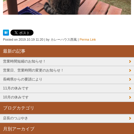
Posted on
2019.10.19 11:20
|
by
カレーハウス西風
|
Perma Link
最新の記事
営業時間短縮のお知らせ！
営業日、営業時間の変更のお知らせ！
長崎県からの要請により
11月の休みです
10月の休みです
ブログカテゴリ
店長のつぶやき
月別アーカイブ