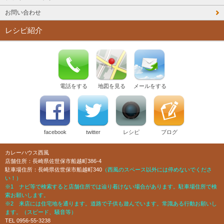
お問い合わせ
レシピ紹介
電話をする
地図を見る
メールをする
facebook
twitter
レシピ
ブログ
カレーハウス西風
店舗住所：長崎県佐世保市船越町386-4
駐車場住所：長崎県佐世保市船越町340
（西風のスペース以外には停めないでくださ
い！）
※1 ナビ等で検索すると店舗住所では辿り着けない場合があります。駐車場住所で検
索お願いします。
※2 来店には住宅地を通ります。道路で子供も遊んでいます。常識ある行動お願いし
ます。（スピード、騒音等）
TEL 0956-55-3238