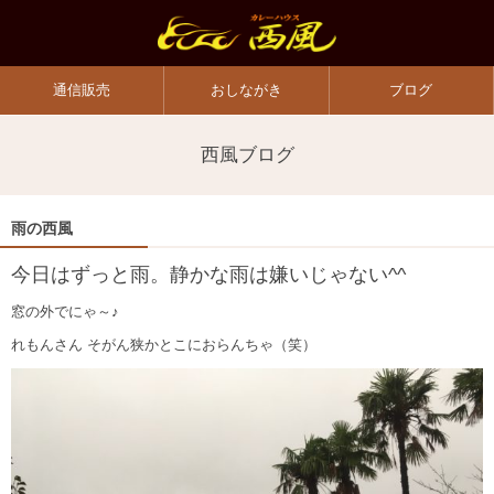
通信販売
おしながき
ブログ
西風ブログ
雨の西風
今日はずっと雨。静かな雨は嫌いじゃない^^
窓の外でにゃ～♪
れもんさん そがん狭かとこにおらんちゃ（笑）