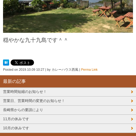
穏やかな九十九島です＾＾
Posted on
2019.10.09 10:27
|
by
カレーハウス西風
|
Perma Link
最新の記事
営業時間短縮のお知らせ！
営業日、営業時間の変更のお知らせ！
長崎県からの要請により
11月の休みです
10月の休みです