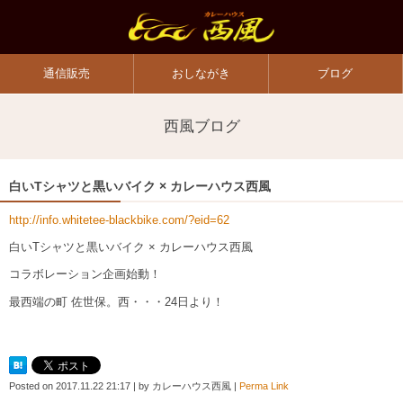
通信販売
おしながき
ブログ
西風ブログ
白いTシャツと黒いバイク × カレーハウス西風
http://info.whitetee-blackbike.com/?eid=62
白いTシャツと黒いバイク × カレーハウス西風
コラボレーション企画始動！
最西端の町 佐世保。西・・・24日より！
Posted on
2017.11.22 21:17
|
by
カレーハウス西風
|
Perma Link