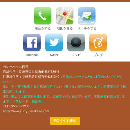
電話をする
地図を見る
メールをする
facebook
twitter
レシピ
ブログ
カレーハウス西風
店舗住所：長崎県佐世保市船越町386-4
駐車場住所：長崎県佐世保市船越町340
（西風のスペース以外には停めないでくださ
い！）
※1 ナビ等で検索すると店舗住所では辿り着けない場合があります。駐車場住所で検
索お願いします。
※2 来店には住宅地を通ります。道路で子供も遊んでいます。常識ある行動お願いし
ます。（スピード、騒音等）
TEL 0956-55-3238
https://www.curry-nishikaze.com
PCサイト表示