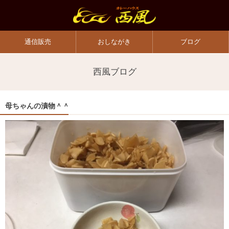
通信販売
おしながき
ブログ
西風ブログ
母ちゃんの漬物＾＾