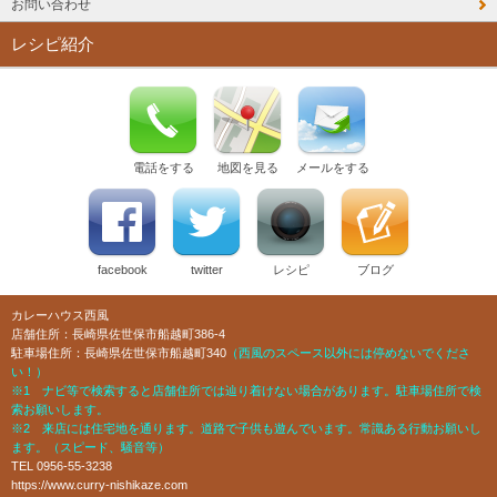
お問い合わせ
レシピ紹介
電話をする
地図を見る
メールをする
facebook
twitter
レシピ
ブログ
カレーハウス西風
店舗住所：長崎県佐世保市船越町386-4
駐車場住所：長崎県佐世保市船越町340
（西風のスペース以外には停めないでくださ
い！）
※1 ナビ等で検索すると店舗住所では辿り着けない場合があります。駐車場住所で検
索お願いします。
※2 来店には住宅地を通ります。道路で子供も遊んでいます。常識ある行動お願いし
ます。（スピード、騒音等）
TEL 0956-55-3238
https://www.curry-nishikaze.com