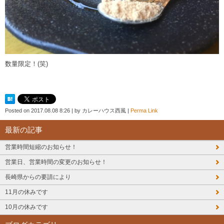
数量限定！(笑)
Posted on
2017.08.08 8:26
|
by
カレーハウス西風
|
Perma Link
最新の記事
営業時間短縮のお知らせ！
営業日、営業時間の変更のお知らせ！
長崎県からの要請により
11月の休みです
10月の休みです