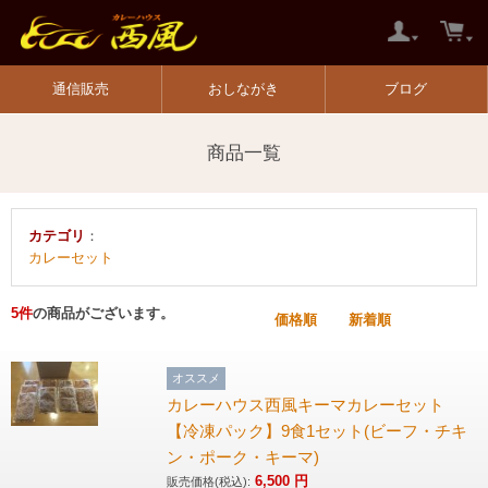
通信販売
おしながき
ブログ
商品一覧
カテゴリ
：
カレーセット
5
件
の商品がございます。
価格順
新着順
オススメ
カレーハウス西風キーマカレーセット
【冷凍パック】9食1セット(ビーフ・チキ
ン・ポーク・キーマ)
6,500
円
販売価格(税込):