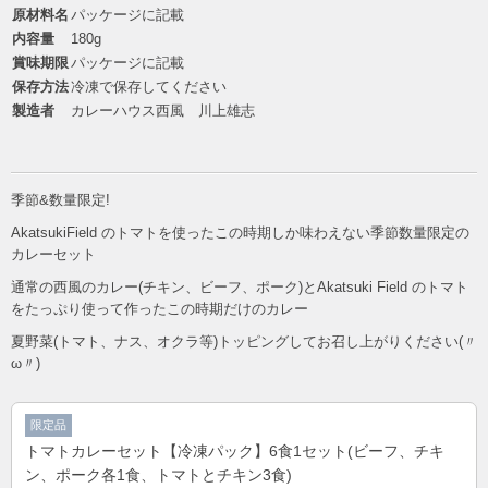
原材料名
パッケージに記載
内容量
180g
賞味期限
パッケージに記載
保存方法
冷凍で保存してください
製造者
カレーハウス西風 川上雄志
季節&数量限定!
AkatsukiField のトマトを使ったこの時期しか味わえない季節数量限定の
カレーセット
通常の西風のカレー(チキン、ビーフ、ポーク)とAkatsuki Field のトマト
をたっぷり使って作ったこの時期だけのカレー
夏野菜(トマト、ナス、オクラ等)トッピングしてお召し上がりください(〃
ω〃)
限定品
トマトカレーセット【冷凍パック】6食1セット(ビーフ、チキ
ン、ポーク各1食、トマトとチキン3食)